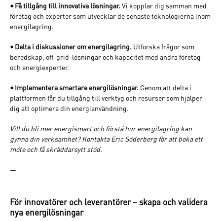
• Få tillgång till innovativa lösningar.
Vi kopplar dig samman med
företag och experter som utvecklar de senaste teknologierna inom
energilagring.
• Delta i diskussioner om energilagring.
Utforska frågor som
beredskap, off-grid-lösningar och kapacitet med andra företag
och energiexperter.
Logga in
• Implementera smartare energilösningar.
Genom att delta i
plattformen får du tillgång till verktyg och resurser som hjälper
dig att optimera din energianvändning.
Glömt lösenordet ?
Fyll i din e-postadress så skickas ett nytt
Vill du bli mer energismart och förstå hur energilagring kan
gynna din verksamhet? Kontakta Eric Söderberg för att boka ett
möte och få skräddarsytt stöd.
—
Skapa nytt lösenord
Logga in
För innovatörer och leverantörer – skapa och validera
Jag har glömt mitt lösenord
nya energilösningar