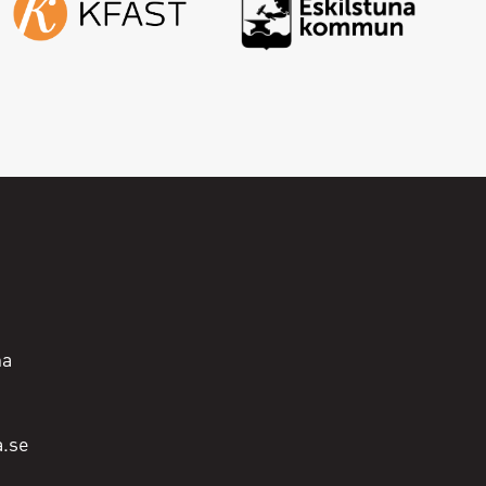
na
a.se