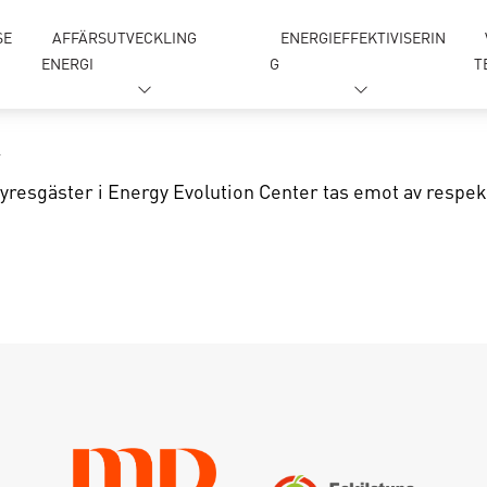
SE
AFFÄRSUTVECKLING
ENERGIEFFEKTIVISERIN
ENERGI
G
T
hyresgäster i Energy Evolution Center tas emot av respek
gga in
Glömt lösenordet ?