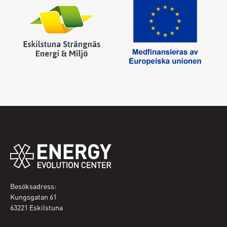
Glömt lösenordet ?
Fyll i din e-postadress så skickas ett nytt
Skapa nytt lösenord
Logga in
Jag har glömt mitt lösenord
Besöksadress:
Kungsgatan 61
63221 Eskilstuna