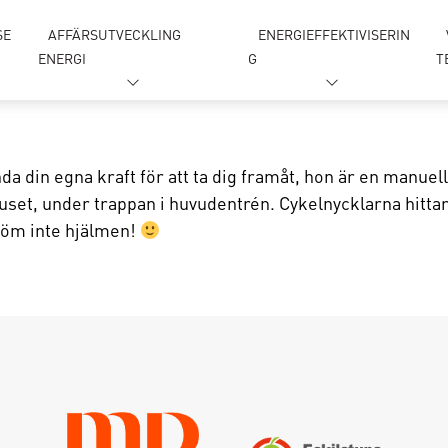
SE
AFFÄRSUTVECKLING
ENERGIEFFEKTIVISERIN
ENERGI
G
T
a din egna kraft för att ta dig framåt, hon är en manuell
uset, under trappan i huvudentrén. Cykelnycklarna hittar 
löm inte hjälmen!
gga in
Glömt lösenordet ?