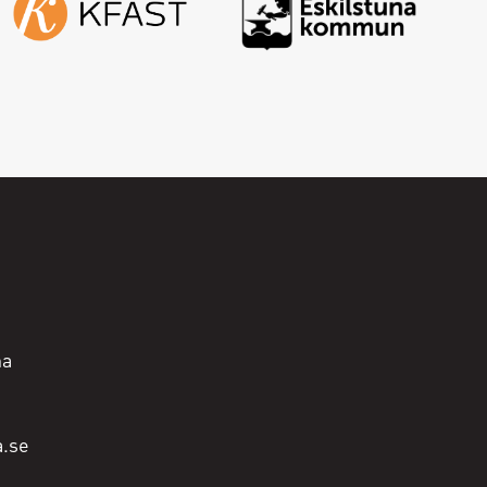
na
a.se