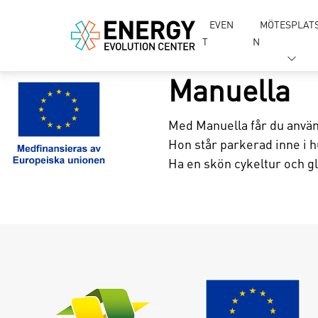
EVEN
MÖTESPLAT
T
N
Manuella
Med Manuella får du använd
Hon står parkerad inne i h
Ha en skön cykeltur och g
Lo