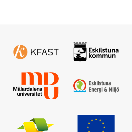
Fyll i din e-postadress så skickas ett nytt
Skapa nytt lösenord
Logga in
Jag har glömt mitt lösenord