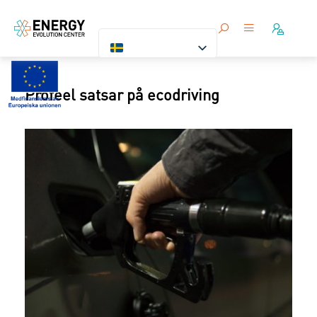
Profeel satsar på ecodriving