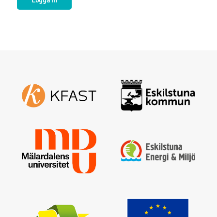
Logga in
Glömt lösenordet ?
Fyll i din e-postadress så skickas ett nytt
Skapa nytt lösenord
Logga in
Jag har glömt mitt lösenord