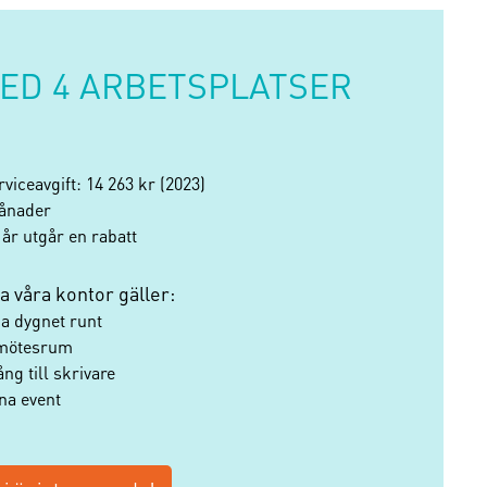
ED 4 ARBETSPLATSER
viceavgift: 14 263 kr (2023)
ånader
 år utgår en rabatt
la våra kontor gäller:
na dygnet runt
s mötesrum
ång till skrivare
pna event