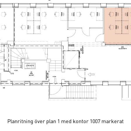
gga in
Glömt lösenordet ?
Fyll i din e-postadress så skickas ett nytt
Planritning över plan 1 med kontor 1007 markerat