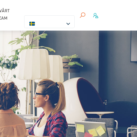
VÅRT
EAM