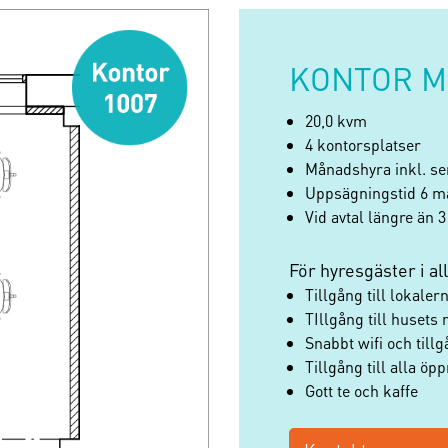
Skapa nytt lösenord
Logga in
KONTOR M
Jag har glömt mitt lösenord
20,0 kvm
4 kontorsplatser
Månadshyra inkl. ser
Uppsägningstid 6 m
Vid avtal längre än 3
För hyresgäster i al
Tillgång till lokaler
TIllgång till huset
Snabbt wifi och tillg
Tillgång till alla öp
Gott te och kaffe