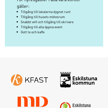
Logga in
gäller:
Tillgång till lokalerna dygnet runt
Glömt lösenordet ?
TIllgång till husets mötesrum
Fyll i din e-postadress så skickas ett nytt
Snabbt wifi och tillgång till skrivare
Tillgång till alla öppna event
Gott te och kaffe
Skapa nytt lösenord
Logga in
Jag har glömt mitt lösenord