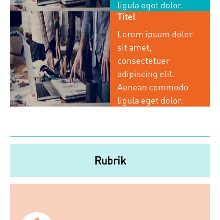
ligula eget dolor.
Titel
Lorem ipsum dolor
sit amet,
consectetuer
adipiscing elit.
Aenean commodo
ligula eget dolor.
Logga in
Rubrik
Glömt lösenordet ?
Fyll i din e-postadress så skickas ett nytt