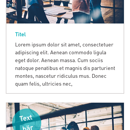
Titel
Lorem ipsum dolor sit amet, consectetuer
adipiscing elit. Aenean commodo ligula
eget dolor. Aenean massa. Cum sociis
natoque penatibus et magnis dis parturient
montes, nascetur ridiculus mus. Donec
quam felis, ultricies nec,
T
e
xt
h
är