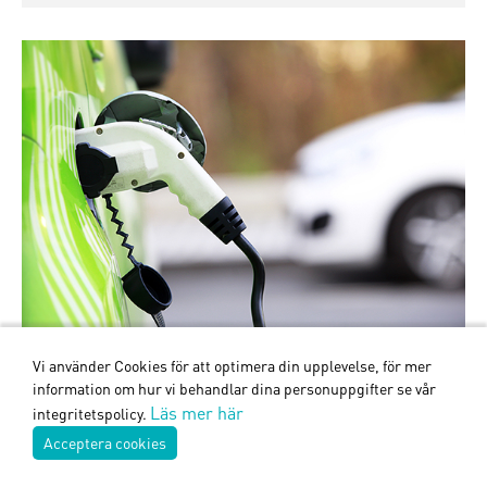
Vi använder Cookies för att optimera din upplevelse, för mer
information om hur vi behandlar dina personuppgifter se vår
Titel
Läs mer här
integritetspolicy.
Acceptera cookies
Lorem ipsum dolor sit amet, consectetuer
adipiscing elit. Aenean commodo ligula eget