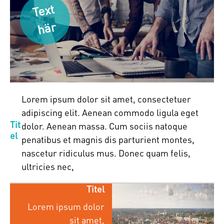
T
e
xt
h
är
Lorem ipsum dolor sit amet, consectetuer
adipiscing elit. Aenean commodo ligula eget
Tit
dolor. Aenean massa. Cum sociis natoque
el
penatibus et magnis dis parturient montes,
nascetur ridiculus mus. Donec quam felis,
ultricies nec,
Titel
Lorem ipsum dolor
sit amet,