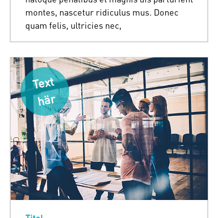
montes, nascetur ridiculus mus. Donec
quam felis, ultricies nec,
T
e
xt
h
är
Titel