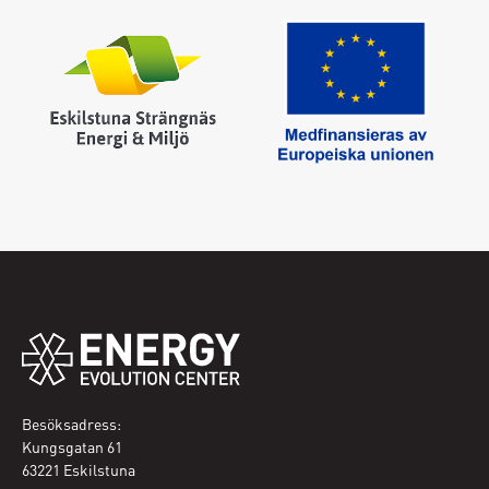
Glömt lösenordet ?
Fyll i din e-postadress så skickas ett nytt
Skapa nytt lösenord
Logga in
Jag har glömt mitt lösenord
Besöksadress:
Kungsgatan 61
63221 Eskilstuna